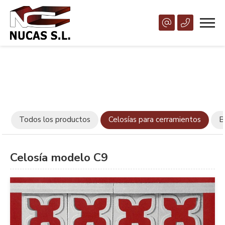
Todos los productos
Celosías para cerramientos
B
Celosía modelo C9